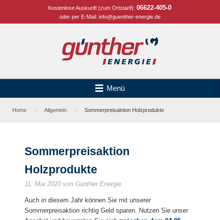
06622-405-0
Kostenlose Auskunft (zum Ortstarif):
oder per E-Mail:
info@guenther-energie.de
Menü
Home
Allgemein
Sommerpreisaktion Holzprodukte
Sommerpreisaktion
Holzprodukte
11. Mai 2020
von
Günther Energie
Auch in diesem Jahr können Sie mit unserer
Sommerpreisaktion richtig Geld sparen. Nutzen Sie unser