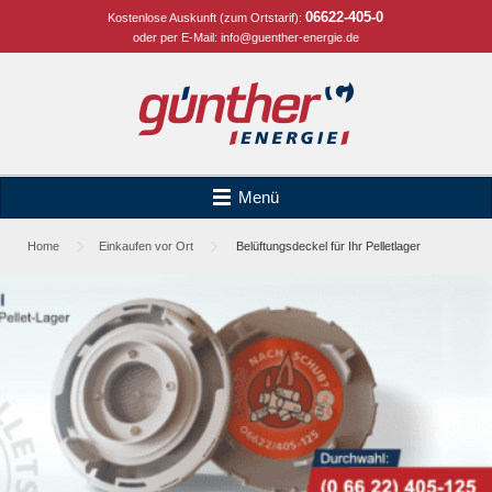
06622-405-0
Kostenlose Auskunft (zum Ortstarif):
oder per E-Mail:
info@guenther-energie.de
Menü
Home
Einkaufen vor Ort
Belüftungsdeckel für Ihr Pelletlager