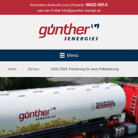
06622-405-0
Kostenlose Auskunft (zum Ortstarif):
oder per E-Mail:
info@guenther-energie.de
Menü
Home
Service
GEG 2024: Förderung für neue Pelletheizung