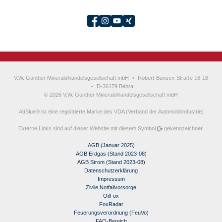
V.W. Günther Mineralölhandelsgesellschaft mbH
•
Robert-Bunsen-Straße 16-18
•
D-36179 Bebra
© 2026 V.W. Günther Mineralölhandelsgesellschaft mbH
AdBlue® ist eine registrierte Marke des VDA (Verband der Automobilindustrie)
Externe Links sind auf dieser Website mit diesem Symbol
gekennzeichnet!
AGB (Januar 2025)
AGB Erdgas (Stand 2023-08)
AGB Strom (Stand 2023-08)
Datenschutzerklärung
Impressum
Zivile Notfallvorsorge
OilFox
FoxRadar
Feuerungsverordnung (FeuVo)
FAQ-Bereich