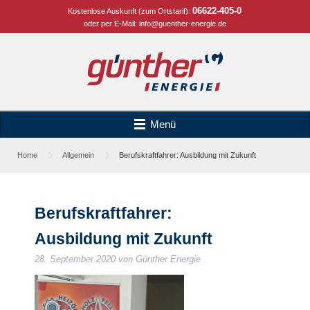
06622-405-0
Kostenlose Auskunft (zum Ortstarif):
oder per E-Mail:
info@guenther-energie.de
Menü
Home
Allgemein
Berufskraftfahrer: Ausbildung mit Zukunft
Berufskraftfahrer:
Ausbildung mit Zukunft
28. September 2020
von
Günther Energie