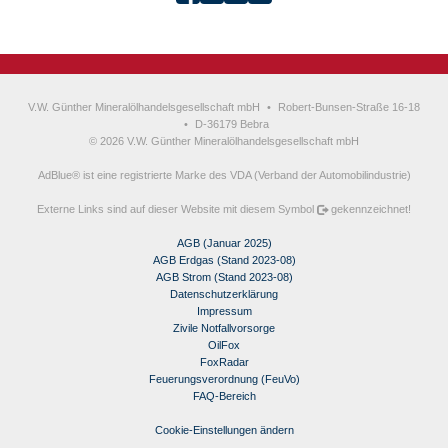
V.W. Günther Mineralölhandelsgesellschaft mbH
•
Robert-Bunsen-Straße 16-18
•
D-36179 Bebra
© 2026 V.W. Günther Mineralölhandelsgesellschaft mbH
AdBlue® ist eine registrierte Marke des VDA (Verband der Automobilindustrie)
Externe Links sind auf dieser Website mit diesem Symbol
gekennzeichnet!
AGB (Januar 2025)
AGB Erdgas (Stand 2023-08)
AGB Strom (Stand 2023-08)
Datenschutzerklärung
Impressum
Zivile Notfallvorsorge
OilFox
FoxRadar
Feuerungsverordnung (FeuVo)
FAQ-Bereich
Cookie-Einstellungen ändern