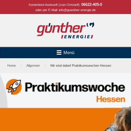
06622-405-0
Kostenlose Auskunft (zum Ortstarif):
oder per E-Mail:
info@guenther-energie.de
Menü
Home
Allgemein
Wir sind dabei! Praktikumswochen Hessen