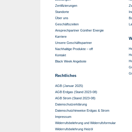
Zertifizierungen
Zw
Standorte
In
Über uns
B
Geschäftszeiten
L
Ansprechpartner Günther Energie
Karriere
W
Unsere Geschäftspartner
He
Nachhaltige Produkte – off
Ho
Kontakt
Ho
Black Week Angebote
G
G
Rechtliches
AGB (Januar 2025)
AGB Erdgas (Stand 2023-08)
AGB Strom (Stand 2023-08)
Datenschutzerklärung
Datenschutzhinweise Erdgas & Strom
Impressum
Widerrufsbelehrung und Widerrufsformular
Widerrufsbelehrung Heizöl