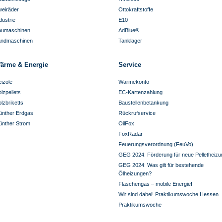
eiräder
Ottokraftstoffe
dustrie
E10
aumaschinen
AdBlue®
andmaschinen
Tanklager
ärme & Energie
Service
izöle
Wärmekonto
lzpellets
EC-Kartenzahlung
lzbriketts
Baustellenbetankung
ünther Erdgas
Rückrufservice
ünther Strom
OilFox
FoxRadar
Feuerungsverordnung (FeuVo)
GEG 2024: Förderung für neue Pelletheizu
GEG 2024: Was gilt für bestehende
Ölheizungen?
Flaschengas – mobile Energie!
Wir sind dabei! Praktikumswoche Hessen
Praktikumswoche