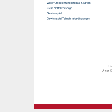
Widerrufsbelehrung Erdgas & Strom
Zivile Notfallvorsorge
Gewinnspiel
Gewinnspiel Teilnahmebedingungen
Un
Unser Qu