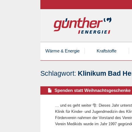
Wärme & Energie
Kraftstoffe
Schlagwort:
Klinikum Bad He
Übersicht Günther Heizöle
Dieselkraftstoff
Landmaschinen
Heizöl Preisrechner
Schritt für Schritt Anleitung
Ho
HV
Nu
He
Ho
Spenden statt Weihnachtsgeschenke
Heizöle in Spitzenqualität
Eine Anleitung zum Einkauf vor Ort.
ENp
Als
E10
Zweiräder
Pellet Preisentwicklung
Ad
Ba
Pe
… und es geht weiter 🎅: Dieses Jahr unterst
Günther Strom
Flaschengas – mobile Energie!
Gü
Kü
Klinik für Kinder- und Jugendmedizin des Kli
Wir stecken voller Energie!
Pfand- und Eigentumsflaschen
Qua
Sic
Förderverein nahmen der Vorstand des Vere
Verein Medikids wurde im Jahr 1997 gegründ
AdBlue Kanister
Bel