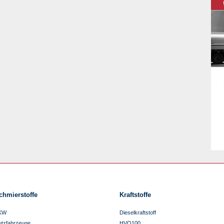
chmierstoffe
Kraftstoffe
KW
Dieselkraftstoff
utzfahrzeuge
HVO100