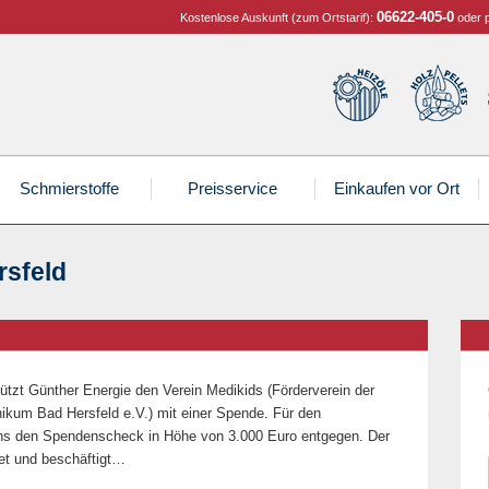
06622-405-0
Kostenlose Auskunft (zum Ortstarif):
oder 
Schmierstoffe
Preisservice
Einkaufen vor Ort
rsfeld
lzpellets
O100 Diesel
tzfahrzeuge
izöl Marktkommentar
lzpellets (Sackware)
Holzbriketts
Ottokraftstoffe
PKW
Pellet Preisrechner
Holzbriketts
lus zertifizierte Top-Qualität
 Reserve oder zum Grillen!
Wieder lieferbar! Buchenbriketts
Für den Kamin, Feuerschale oder Grill!
Blue®
umaschinen
llet Marktberichte
Tanklager
Industrie
ützt Günther Energie den Verein Medikids (Förderverein der
nther Erdgas
hler- und Frostschutz
Motor-, Hydraulik- & Getriebe-Öl
nikum Bad Hersfeld e.V.) mit einer Spende. Für den
litatives Erdgas zum günstigen Preis
herheit geht vor
Nur das Beste für Ihre Maschinen
ins den Spendenscheck in Höhe von 3.000 Euro entgegen. Der
et und beschäftigt…
üftungsdeckel für Ihr Pelletlager
OilFox und FoxRadar