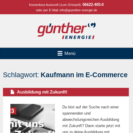
06622-405-0
Kostenlose Auskunft (zum Ortstarif):
oder per E-Mail:
info@guenther-energie.de
Menü
Schlagwort:
Kaufmann im E-Commerce
Ausbildung mit Zukunft!
Du bist auf der Suche nach einer
spannenden und
abwechslungsreichen Ausbildung
mit Zukunft? Dann starte jetzt mit
uns in deine Ausbildung mit