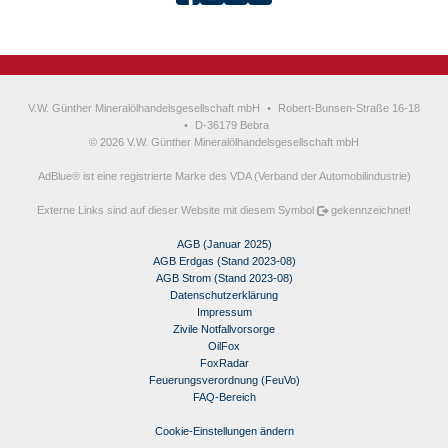
V.W. Günther Mineralölhandelsgesellschaft mbH
•
Robert-Bunsen-Straße 16-18
•
D-36179 Bebra
© 2026 V.W. Günther Mineralölhandelsgesellschaft mbH
AdBlue® ist eine registrierte Marke des VDA (Verband der Automobilindustrie)
Externe Links sind auf dieser Website mit diesem Symbol
gekennzeichnet!
AGB (Januar 2025)
AGB Erdgas (Stand 2023-08)
AGB Strom (Stand 2023-08)
Datenschutzerklärung
Impressum
Zivile Notfallvorsorge
OilFox
FoxRadar
Feuerungsverordnung (FeuVo)
FAQ-Bereich
Cookie-Einstellungen ändern