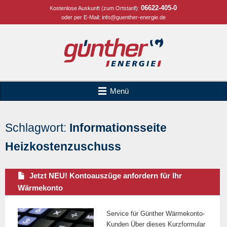
06622-405-0
Kostenlose Auskunft (zum Ortstarif):
oder per E-Mail:
info@guenther-energie.de
Menü
Schlagwort:
Informationsseite
Heizkostenzuschuss
Jetzt NEU! Kontoauszüge anfordern für Ihr
Wärmekonto
Service für Günther Wärmekonto-
Kunden Über dieses Kurzformular