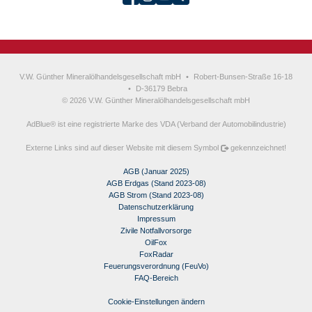
V.W. Günther Mineralölhandelsgesellschaft mbH
•
Robert-Bunsen-Straße 16-18
•
D-36179 Bebra
© 2026 V.W. Günther Mineralölhandelsgesellschaft mbH
AdBlue® ist eine registrierte Marke des VDA (Verband der Automobilindustrie)
Externe Links sind auf dieser Website mit diesem Symbol
gekennzeichnet!
AGB (Januar 2025)
AGB Erdgas (Stand 2023-08)
AGB Strom (Stand 2023-08)
Datenschutzerklärung
Impressum
Zivile Notfallvorsorge
OilFox
FoxRadar
Feuerungsverordnung (FeuVo)
FAQ-Bereich
Cookie-Einstellungen ändern