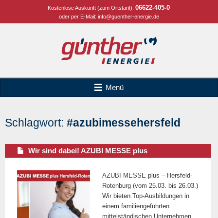
06622-405-0
Kostenlose Auskunft (zum Ortstarif):
oder per E-Mail:
info@guenther-energie.de
Menü
Schlagwort:
#azubimessehersfeld
Wir sind dabei! AZUBI MESSE plus
AZUBI MESSE plus – Hersfeld-
Rotenburg (vom 25.03. bis 26.03.)
Wir bieten Top-Ausbildungen in
einem familiengeführten
mittelständischen Unternehmen.