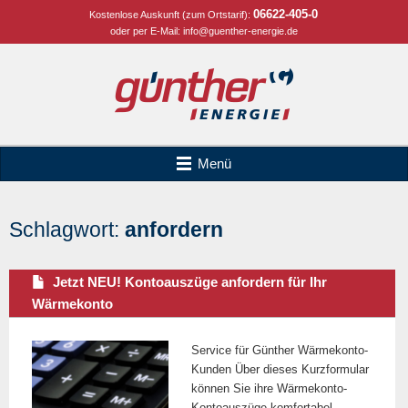
06622-405-0
Kostenlose Auskunft (zum Ortstarif):
oder per E-Mail:
info@guenther-energie.de
Menü
Schlagwort:
anfordern
Jetzt NEU! Kontoauszüge anfordern für Ihr
Wärmekonto
Service für Günther Wärmekonto-
Kunden Über dieses Kurzformular
können Sie ihre Wärmekonto-
Kontoauszüge komfortabel