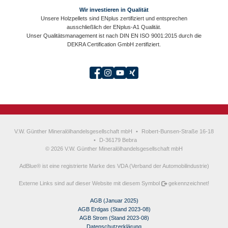
Wir investieren in Qualität
Unsere Holzpellets sind ENplus zertifiziert und entsprechen
ausschließlich der ENplus-A1 Qualität.
Unser Qualitätsmanagement ist nach DIN EN ISO 9001:2015 durch die
DEKRA Certification GmbH zertifiziert.
V.W. Günther Mineralölhandelsgesellschaft mbH
•
Robert-Bunsen-Straße 16-18
•
D-36179 Bebra
© 2026 V.W. Günther Mineralölhandelsgesellschaft mbH
AdBlue® ist eine registrierte Marke des VDA (Verband der Automobilindustrie)
Externe Links sind auf dieser Website mit diesem Symbol
gekennzeichnet!
AGB (Januar 2025)
AGB Erdgas (Stand 2023-08)
AGB Strom (Stand 2023-08)
Datenschutzerklärung