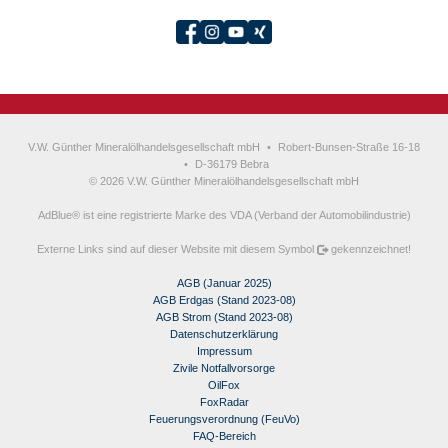
V.W. Günther Mineralölhandelsgesellschaft mbH
•
Robert-Bunsen-Straße 16-18
•
D-36179 Bebra
© 2026 V.W. Günther Mineralölhandelsgesellschaft mbH
AdBlue® ist eine registrierte Marke des VDA (Verband der Automobilindustrie)
Externe Links sind auf dieser Website mit diesem Symbol
gekennzeichnet!
AGB (Januar 2025)
AGB Erdgas (Stand 2023-08)
AGB Strom (Stand 2023-08)
Datenschutzerklärung
Impressum
Zivile Notfallvorsorge
OilFox
FoxRadar
Feuerungsverordnung (FeuVo)
FAQ-Bereich