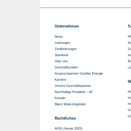
Unternehmen
S
News
P
Leistungen
N
Zertifizierungen
Zw
Standorte
In
Über uns
B
Geschäftszeiten
L
Ansprechpartner Günther Energie
Karriere
W
Unsere Geschäftspartner
He
Nachhaltige Produkte – off
Ho
Kontakt
Ho
Black Week Angebote
G
G
Rechtliches
AGB (Januar 2025)