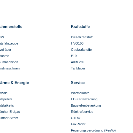
chmierstoffe
Kraftstoffe
KW
Dieselkraftstoff
utzfahrzeuge
HVO100
eiräder
Ottokraftstoffe
dustrie
E10
aumaschinen
AdBlue®
andmaschinen
Tanklager
ärme & Energie
Service
izöle
Wärmekonto
lzpellets
EC-Kartenzahlung
lzbriketts
Baustellenbetankung
ünther Erdgas
Rückrufservice
ünther Strom
OilFox
FoxRadar
Feuerungsverordnung (FeuVo)