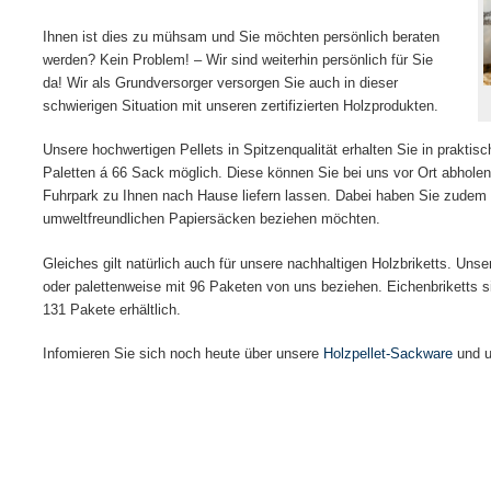
r Sicherheit für Ihr Pellet-Lager
Erweitern Sie Ihr SmartHome!
Ihnen ist dies zu mühsam und Sie möchten persönlich beraten
werden? Kein Problem! – Wir sind weiterhin persönlich für Sie
da! Wir als Grundversorger versorgen Sie auch in dieser
schwierigen Situation mit unseren zertifizierten Holzprodukten.
Unsere hochwertigen Pellets in Spitzenqualität erhalten Sie in praktis
Paletten á 66 Sack möglich. Diese können Sie bei uns vor Ort abhole
Fuhrpark zu Ihnen nach Hause liefern lassen. Dabei haben Sie zudem di
umweltfreundlichen Papiersäcken beziehen möchten.
Gleiches gilt natürlich auch für unsere nachhaltigen Holzbriketts. Un
oder palettenweise mit 96 Paketen von uns beziehen. Eichenbriketts s
131 Pakete erhältlich.
Infomieren Sie sich noch heute über unsere
Holzpellet-Sackware
und 