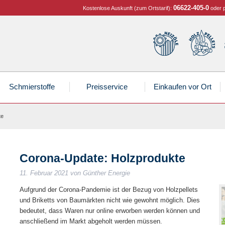
06622-405-0
Kostenlose Auskunft (zum Ortstarif):
oder 
Schmierstoffe
Preisservice
Einkaufen vor Ort
te
lzpellets
O100 Diesel
tzfahrzeuge
izöl Marktkommentar
lzpellets (Sackware)
Holzbriketts
Ottokraftstoffe
PKW
Pellet Preisrechner
Holzbriketts
Corona-Update: Holzprodukte
lus zertifizierte Top-Qualität
 Reserve oder zum Grillen!
Wieder lieferbar! Buchenbriketts
Für den Kamin, Feuerschale oder Grill!
11. Februar 2021
von
Günther Energie
Blue®
umaschinen
llet Marktberichte
Tanklager
Industrie
nther Erdgas
hler- und Frostschutz
Motor-, Hydraulik- & Getriebe-Öl
Aufgrund der Corona-Pandemie ist der Bezug von Holzpellets
litatives Erdgas zum günstigen Preis
herheit geht vor
Nur das Beste für Ihre Maschinen
und Briketts von Baumärkten nicht wie gewohnt möglich. Dies
bedeutet, dass Waren nur online erworben werden können und
üftungsdeckel für Ihr Pelletlager
OilFox und FoxRadar
anschließend im Markt abgeholt werden müssen.