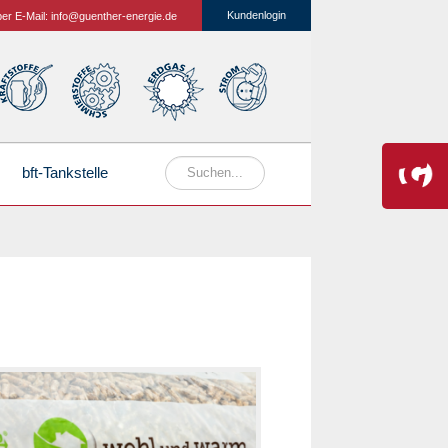
Kundenlogin
per E-Mail:
info@guenther-energie.de
bft-Tankstelle