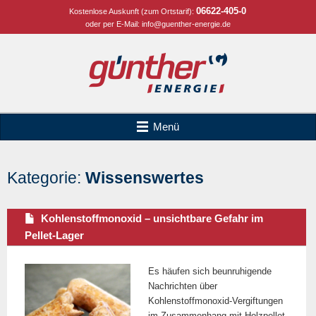
06622-405-0
Kostenlose Auskunft (zum Ortstarif):
oder per E-Mail:
info@guenther-energie.de
Menü
Kategorie:
Wissenswertes
Kohlenstoffmonoxid – unsichtbare Gefahr im
Pellet-Lager
Es häufen sich beunruhigende
Nachrichten über
Kohlenstoffmonoxid-Vergiftungen
im Zusammenhang mit Holzpellet-