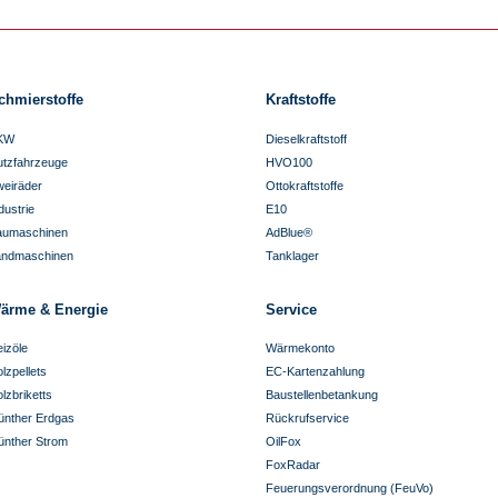
chmierstoffe
Kraftstoffe
KW
Dieselkraftstoff
utzfahrzeuge
HVO100
eiräder
Ottokraftstoffe
dustrie
E10
aumaschinen
AdBlue®
andmaschinen
Tanklager
ärme & Energie
Service
izöle
Wärmekonto
lzpellets
EC-Kartenzahlung
lzbriketts
Baustellenbetankung
ünther Erdgas
Rückrufservice
ünther Strom
OilFox
FoxRadar
Feuerungsverordnung (FeuVo)