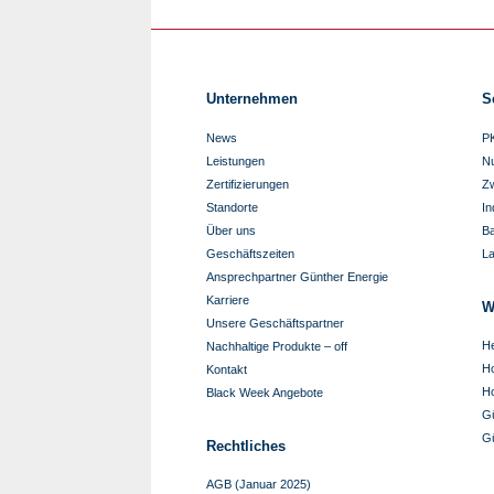
Unternehmen
S
News
P
Leistungen
N
Zertifizierungen
Zw
Standorte
In
Über uns
B
Geschäftszeiten
L
Ansprechpartner Günther Energie
Karriere
W
Unsere Geschäftspartner
He
Nachhaltige Produkte – off
Ho
Kontakt
Ho
Black Week Angebote
G
G
Rechtliches
AGB (Januar 2025)