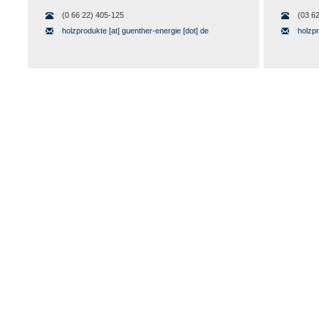
(0 66 22) 405-125
(03 62
holzprodukte [at] guenther-energie [dot] de
holzpr