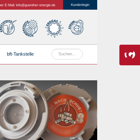
Kundenlogin
per E-Mail:
info@guenther-energie.de
bft-Tankstelle