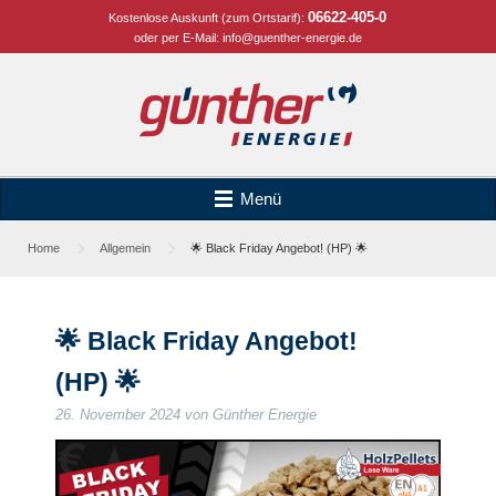
06622-405-0
Kostenlose Auskunft (zum Ortstarif):
oder per E-Mail:
info@guenther-energie.de
Menü
Home
Allgemein
🌟 Black Friday Angebot! (HP) 🌟
🌟 Black Friday Angebot!
(HP) 🌟
26. November 2024
von
Günther Energie