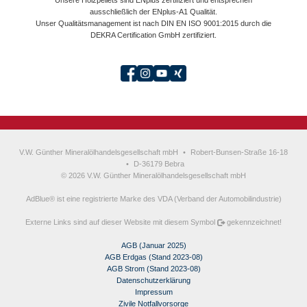
Unsere Holzpellets sind ENplus zertifiziert und entsprechen
ausschließlich der ENplus-A1 Qualität.
Unser Qualitätsmanagement ist nach DIN EN ISO 9001:2015 durch die
DEKRA Certification GmbH zertifiziert.
V.W. Günther Mineralölhandelsgesellschaft mbH
•
Robert-Bunsen-Straße 16-18
•
D-36179 Bebra
© 2026 V.W. Günther Mineralölhandelsgesellschaft mbH
AdBlue® ist eine registrierte Marke des VDA (Verband der Automobilindustrie)
Externe Links sind auf dieser Website mit diesem Symbol
gekennzeichnet!
AGB (Januar 2025)
AGB Erdgas (Stand 2023-08)
AGB Strom (Stand 2023-08)
Datenschutzerklärung
Impressum
Zivile Notfallvorsorge